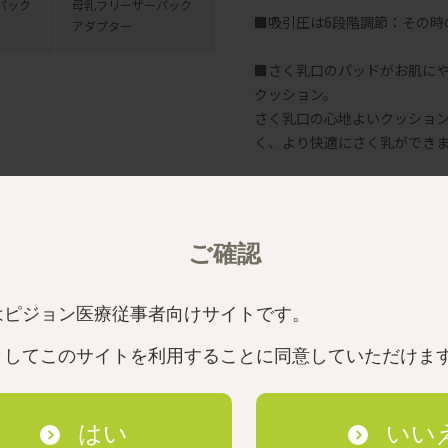
パック
母乳フリーザーパック
■吸引圧は6段階調節：その時
アダプター
■さく乳口のパッドがお肌に
クッション。
さく乳口の心地よいクッショ
く、より快適にさく乳ができ
＜洗浄方法＞
ご使用後は、すぐにぬるま湯
で洗ってください。
ご確認
ミルク成分の脂肪やタンパク
くいため、使用後はできるだ
はピジョン医療従事者向けサイトです。
洗浄後は清浄な水で十分に洗
としてこのサイトを利用することに同意していただけま
※電動部、ACアダプター、チ
ロパーソナルR）
できません。（故障の原因に
はい
いい
＜消毒・滅菌方法＞