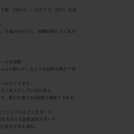
製 160ml）・SSサイズ（丸穴）乳首
売。
ト」を組み合わせて、両胸同時にさく乳が
モードを搭載
ちゃんが飲んでいるような自然な動きで母
しっかりとります。
さく乳ステップに切り替え。
て、吸引の強さを6段階で調節できます。
さでシンプルなさく乳モード
変化を交えた変動波形のモード
な変化がある波形。