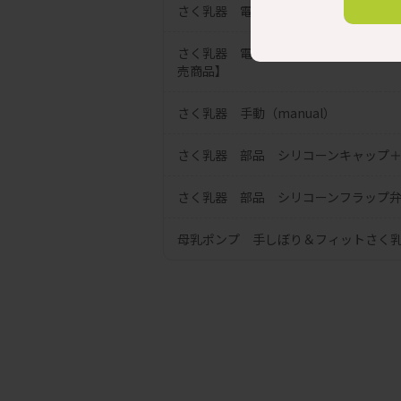
さく乳器 電動handy fit+（ハンディ
さく乳器 電動handy fit+（ハンディ
売商品】
さく乳器 手動（manual）
さく乳器 部品 シリコーンキャップ
さく乳器 部品 シリコーンフラップ
母乳ポンプ 手しぼり＆フィットさく