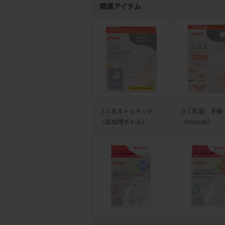
関連アイテム
さく乳ボトルキット
さく乳器 手動
（追加用ボトル）
（manual）