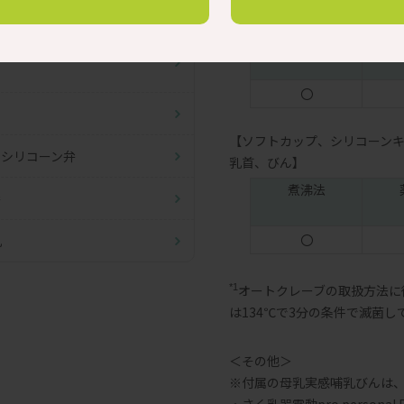
フィット+）
【本体キャップ、本体、さく
煮沸法
フィット+）【2026年2月以前販
〇
【ソフトカップ、シリコーン
＋シリコーン弁
乳首、びん】
煮沸法
弁
〇
乳
オートクレーブの取扱方法に従
*1
は134℃で3分の条件で滅菌し
＜その他＞
※付属の母乳実感哺乳びんは、
・さく乳器電動pro person