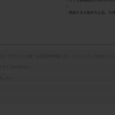
ら
・関連のある販売中止品、仕
びん プラスチック製）は高圧蒸気滅菌（オートクレーブ）に対応してい
のサイズが合わない
認したい