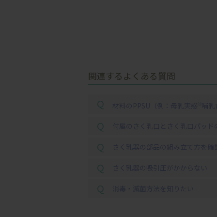
関連するよくある質問
Q
材料のPPSU（例：母乳実感
哺乳
®
Q
付属のさく乳口とさく乳口パッド
Q
さく乳器の部品の組み立て方を確
Q
さく乳器の吸引圧がかからない
Q
消毒・滅菌方法を知りたい