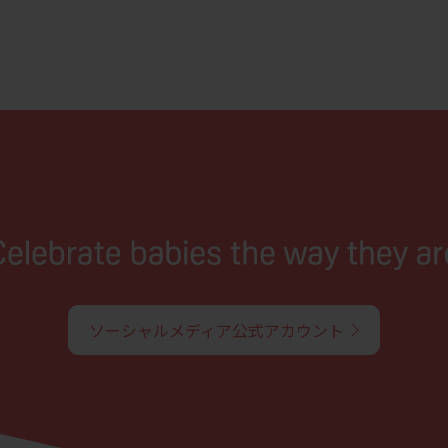
ソーシャルメディア公式アカウント