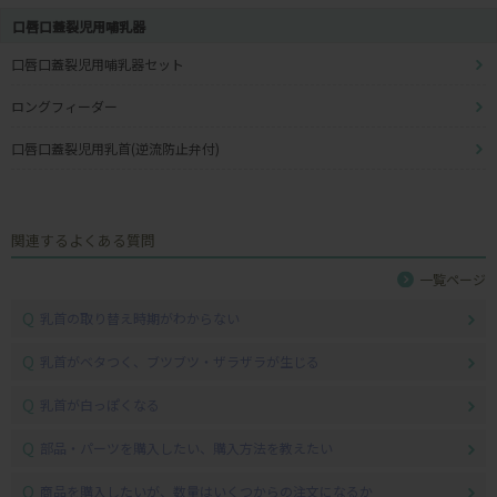
口唇口蓋裂児用哺乳器
口唇口蓋裂児用哺乳器セット
ロングフィーダー
口唇口蓋裂児用乳首(逆流防止弁付)
関連するよくある質問
一覧ページ
Q
乳首の取り替え時期がわからない
Q
乳首がベタつく、ブツブツ・ザラザラが生じる
Q
乳首が白っぽくなる
Q
部品・パーツを購入したい、購入方法を教えたい
Q
商品を購入したいが、数量はいくつからの注文になるか