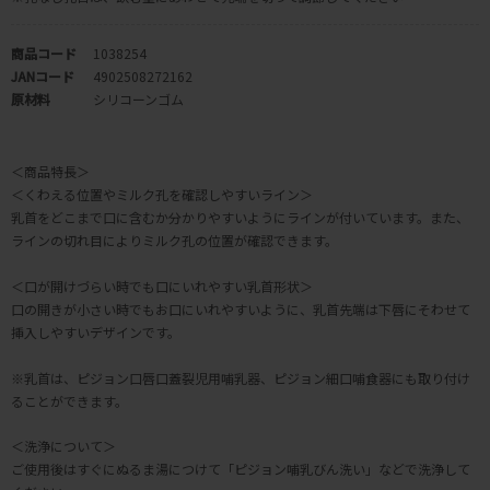
商品コード
1038254
JANコード
4902508272162
原材料
シリコーンゴム
＜商品特長＞
＜くわえる位置やミルク孔を確認しやすいライン＞
乳首をどこまで口に含むか分かりやすいようにラインが付いています。また、
ラインの切れ目によりミルク孔の位置が確認できます。
＜口が開けづらい時でも口にいれやすい乳首形状＞
口の開きが小さい時でもお口にいれやすいように、乳首先端は下唇にそわせて
挿入しやすいデザインです。
※乳首は、ピジョン口唇口蓋裂児用哺乳器、ピジョン細口哺食器にも取り付け
ることができます。
＜洗浄について＞
ご使用後はすぐにぬるま湯につけて「ピジョン哺乳びん洗い」などで洗浄して