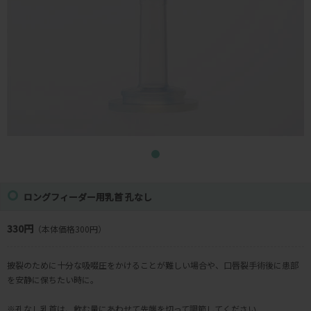
ロングフィーダー用乳首 孔なし
330円
（本体価格300円）
披裂のために十分な吸啜圧をかけることが難しい場合や、口唇裂手術後に患部
を安静に保ちたい時に。
※孔なし乳首は、飲む量にあわせて先端を切って調節してください