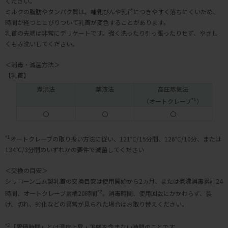
ください。
ミルクの脂肪やタンパク質は、哺乳びんや乳首につきやすく落ちにくいため、
時間が経つとこびりついて乳首が変色することがあります。
乳首の先端は非常にデリケートです。強く洗ったり引っ張ったりせず、やさし
くもみ洗いしてください。
＜消毒・滅菌方法＞
【乳首】
煮沸法
薬液法
高圧蒸気法
（オートクレーブ
*1
）
〇
〇
〇
*1
オートクレーブの取り扱い方法に従い、121℃/15分間、126℃/10分、または
134℃/3分間のいずれかの要件で滅菌してください
＜交換の目安＞
シリコーンゴム製乳首の交換目安は使用開始から2ヵ月、または煮沸消毒累計24
時間、オートクレーブ累積20時間
*2
。消毒時間、使用回数にかかわらず、裂
け、切れ、劣化などの異常が見られた場合はお取り替えください。
*2
「累積時間」とは温度上昇・下降を含まない時間のことです