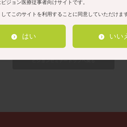
はピジョン医療従事者向けサイトです。
oCMiPレベルⅢ認証研修 【必須研修】（部門：共通基盤 必須研修項
としてこのサイトを利用することに同意していただけま
生児のフィジカルアセスメント）研修承認番号：
7C07_09_02038
のフィジカルアセスメント
はい
いい
ピジョンセミナートップへ戻る