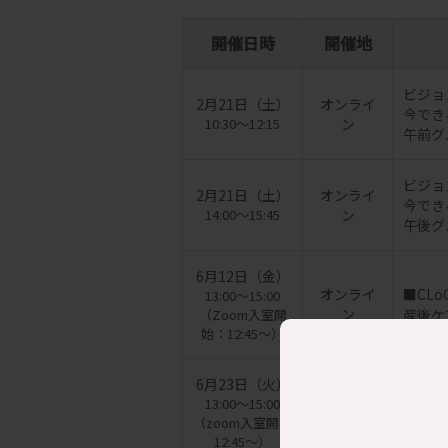
開催日時
開催地
ビジョ
2月21日（土）
オンライ
今でき
10:30～12:15
ン
午前グ
ビジョ
2月21日（土）
オンライ
今でき
14:00～15:45
ン
午後グ
6月12日（金）
オンライ
■CL
13:00～15:00
ン
（Zoom入室開
産後ケ
始：12:45～）
6月23日（火）
オンライ
■CL
13:00～15:00
ン
（zoom入室開始
産後ケ
12:45～）