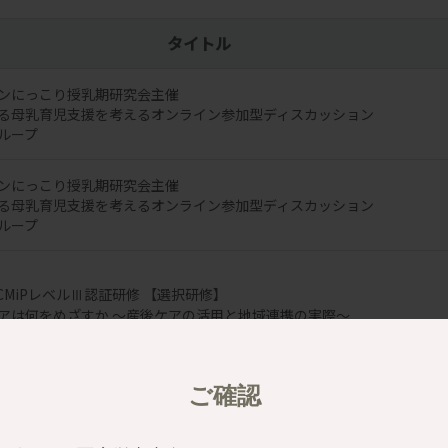
タイトル
ンにっこり授乳期研究会主催
る母乳育児支援を考えるオンライン参加型ディスカッション
ループ
ンにっこり授乳期研究会主催
る母乳育児支援を考えるオンライン参加型ディスカッション
ループ
oCMiPレベルⅢ認証研修 【選択研修】
アは何をめざすか ～産後ケアの活用と地域連携の実際～
ご確認
oCMiPレベルⅢ認証研修 【選択研修】
アの実際