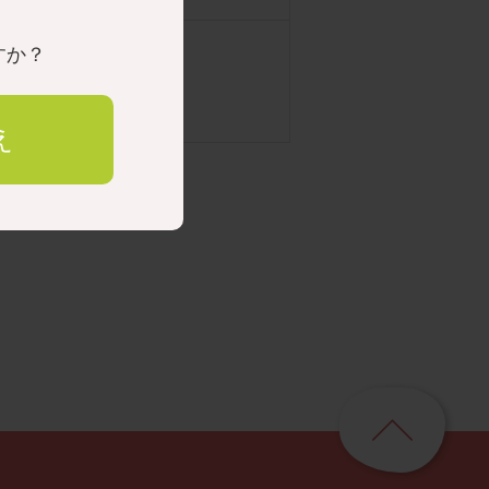
すか？
加部 一彦 先生
え
ペ
ー
ジ