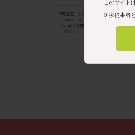
このサイト
■CL
7月28日（火）
医療従事者
オンライ
目：新
13:00～15:00
ン
（zoom入室開始
26_C0
12:45～）
新生児