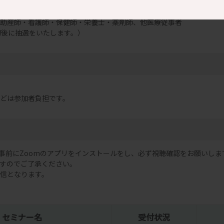
助産師・看護師・保健師・栄養士・薬剤師、他医療従事者
切後に抽選をいたします。）
どは参加者負担です。
、事前にZoomのアプリをインストールをし、必ず視聴確認をお願いしま
ますのでご了承ください。
の配信となります。
セミナー名
受付状況