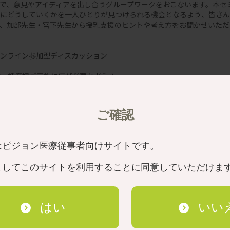
で、意見やアイディアを出し合うグループワークをおこないます。本セ
にどうしていくかを一人ひとりが見つけられる機会となるよう、皆さん
、加部先生・宮下先生から授乳支援のヒントや考え方をお聞かせいただ
ンライン参加型ディスカッション
け、妊産婦ご家族に何が必要か考える
うしたいか、何ができるか考える
と宮下先生による授乳支援のヒントや考え方 他）
ご確認
した進行を予定しています。活発なディスカッションのために、事前に
はピジョン医療従事者向けサイトです。
席し、グループワークをおこないます。
。
としてこのサイトを利用することに同意していただけま
が、同じテーマで実施します。
乳期研究会調べ「授乳期母子状況調査」、対象：0～5ヵ月児の母親 n=1,5
はい
いい