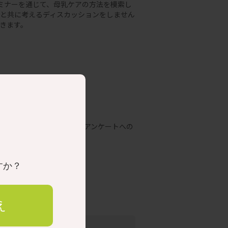
ミナーを通じて、母乳ケアの方法を模索し
と共に考えるディスカッションをしません
きます。
資料のご一読および簡単なアンケートへの
すか？
58
え