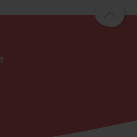
ペ
ー
ジ
ト
ッ
プ
に
戻
る