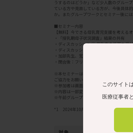
うするのはどうか」など少人数のグループ
ている方や見直している方が、今後具体的
か。またグループワークとセミナー後には
■セミナー内容
【無料】今できる母乳育児支援を考えるオ
・「授乳期母子状況調査」結果の共有
・ディスカッション① 母乳率の低下を受
・ディスカッション② 具体的に自分がど
・加部先生、宮下先生より総括コメント
・閉会後：フリートーク30分（加部先生
※本セミナーは、グループワークを中心と
ご協力をお願いさせていただきます。
このサイト
※参加者は画面とマイクをオンの状態で出
※内容は一部変更になる場合がございます
医療従事者
※午前グループ、午後グループがあります
*1 2024年10月、ピジョン にっこり授
対象