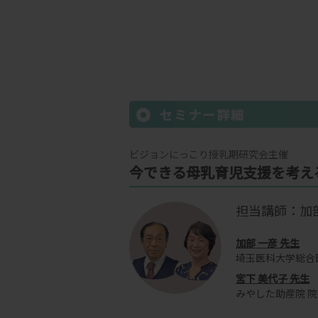
セミナー詳細
ビジョンにっこり授乳期研究会主催
今できる母乳育児支援を考え
担当講師：加部
加部 一彦 先生
埼玉医科大学総合
宮下 美代子 先生
みやした助産院 院