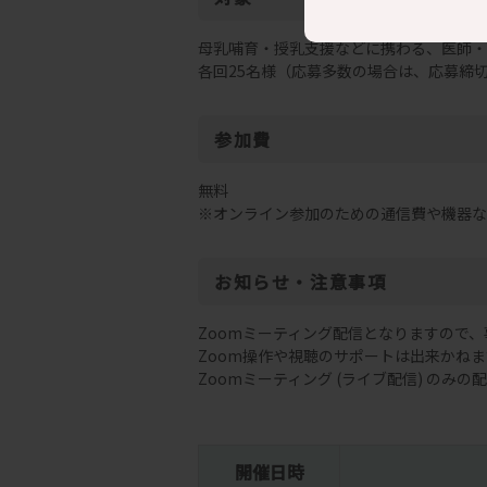
母乳哺育・授乳支援などに携わる、医師・
各回25名様（応募多数の場合は、応募締
参加費
無料
※オンライン参加のための通信費や機器な
お知らせ・注意事項
Zoomミーティング配信となりますので
Zoom操作や視聴のサポートは出来かね
Zoomミーティング (ライブ配信) のみ
開催日時