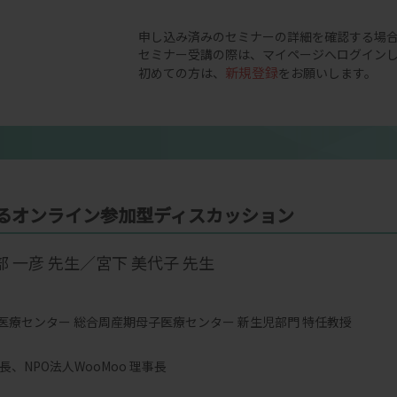
申し込み済みのセミナーの詳細を確認する場
セミナー受講の際は、マイページへログイン
新規登録
初めての方は、
をお願いします。
るオンライン参加型ディスカッション
 一彦 先生／宮下 美代子 先生
医療センター 総合周産期母子医療センター 新生児部門 特任教授
長、NPO法人WooMoo 理事長