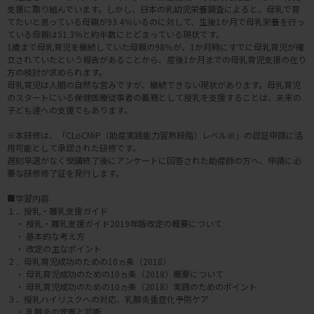
支援に取り組んでいます。しかし、日本の乳幼児栄養調査によると、母乳で育
てたいと思っている母親が93.4％いるのに対して、生後1か月で母乳栄養を行っ
ている母親は51.3％と約半数にとどまっている現状です。
1歳まで母乳育児を継続していた母親の98％が、1か月時にすでに母乳育児が確
立されていたという報告があることから、産後1か月までの母乳育児支援の在り
方の検討が求められます。
母乳育児は人間の自然な営みですが、継続できない現状があります。母乳育児
のスタートにいる保健医療従事者の義務として授乳を支援することは、未来の
子ども達への支援でもあります。
※本研修は、「CLoCMiP（助産実践能力習熟段階）レベルⅢ」の認証申請に活
用可能として承認された研修です。
遅刻早退がなく受講終了後にアンケートに回答された助産師の方へ、申請に必
要な研修修了証を発行します。
■学習内容
１．授乳・離乳支援ガイド
・ 授乳・離乳支援ガイド2019年版改定の概要について
・ 基本的な考え方
・ 改定の主なポイント
２．母乳育児成功のための10ヵ条（2018）
・ 母乳育児成功のための10ヵ条（2018）概要について
・ 母乳育児成功のための10ヵ条（2018）実践のためのポイント
３．授乳ハイリスクへの対応、乳腺炎重症化予防ケア
・ 乳腺炎の定義と診断