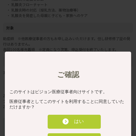
・ 乳腺炎フローチャート
・ 乳腺炎時の対応（授乳方法、薬物治療等）
・ 乳腺炎を発症した母親と子ども・家族へのケア
対象
助産師 ※他医療従事者の方もお申し込みいただけます。但し研修修了証の発
行はありません。
各回100名様先着順 ※定員になり次第、申込受付を終了いたします。
参加費
3,300円（税込）
ご確認
お知らせ・注意事項
このサイトはピジョン医療従事者向けサイトです。
Zoomウェビナー配信（ライブ配信のみ）となりますので、事前にZoomのア
プリをインストールし、必ず視聴確認をお願いします。
医療従事者としてこのサイトを利用することに同意していた
Zoom操作や視聴のサポートは出来兼ねますのでご了承ください。
だけますか？
はい
11月13日（金）
開催日時
13:30～15:30
（Zoom入室開始：13:15～）