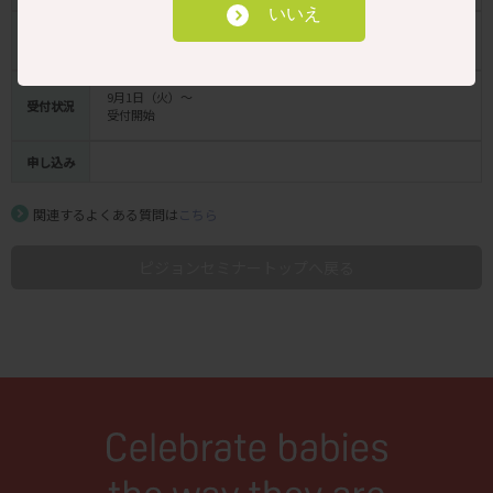
いいえ
セミナー
授乳支援 ～産後すぐからできる授乳支援～
名
（研修承認番号 26_C16C16_09_02036）
9月1日（火）～
受付状況
受付開始
申し込み
関連するよくある質問は
こちら
ピジョンセミナートップへ戻る