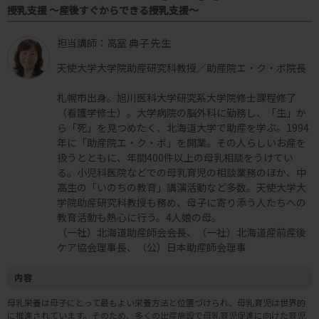
授乳支援 ～産後すぐからできる授乳支援～
担当講師：高室 典子 先生
天使大学大学院助産研究科教授／助産院エ・ク・ボ院長
札幌市出身。旭川医科大学研究系大学院修士課程修了
（看護学修士）。大学病院の脳外科に勤務し、「生」か
ら「死」を見つめたく、北海道大学で助産を学ぶ。1994
年に「助産院エ・ク・ボ」を開業。その人らしいお産を
扱うとともに、年間400件以上の母乳相談をうけてい
る。小児科医院などでの母乳育児の相談業務のほか、中
高生の「いのちの教育」講演活動など多数。天使大学大
学院助産研究科教授も務め、母子に寄り添う人たちへの
教育活動も熱心に行う。4人娘の母。
（一社）北海道助産師会会長、（一社）北海道産前産後
ケア協会理事長、（公）日本助産師会理事
内容
母乳栄養は母子にとって最もよい栄養方法と位置づけられ、母乳育児は世界的
に推進されています。そのため、多くの出産施設で母乳育児促進に向けた育児