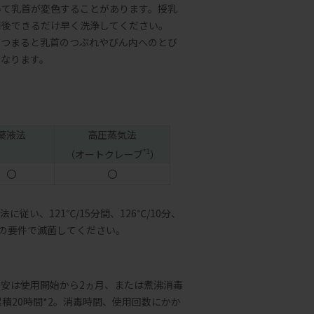
いて乳首が変色することがあります。授乳
用後できるだけ早く洗浄してください。
。つまると乳首のつぶれやびん内へのとび
になります。
薬液法
高圧蒸気法
（オートクレーブ
）
*1
〇
〇
従い、121℃/15分間、126℃/10分、
かの要件で滅菌してください。
安は使用開始から2ヵ月、または煮沸消毒
積20時間*2。消毒時間、使用回数にかか