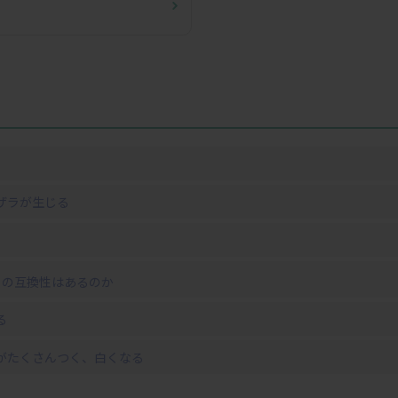
ザラが生じる
との互換性はあるのか
る
がたくさんつく、白くなる