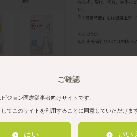
わらず、裂け、切れ、劣化な
個入
い。
「累積時間」とは温度上昇・
*2
＜その他＞
母乳実感哺乳びんにはお使い
丸穴）２
４ヵ月～/Ｍ（丸穴）２
個入
ご確認
はピジョン医療従事者向けサイトです。
としてこのサイトを利用することに同意していただけま
はい
いい