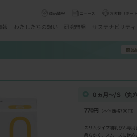
商品情報
ニュース
お客様サポー
情報
わたしたちの
想い
研究
開発
サステナ
ビリティ
商品
０ヵ月～/Ｓ（丸
770円
（本体価格700円）
スリムタイプ哺乳びん専用
柔らかく、スムーズに飲め