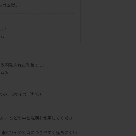
ンゴム製。
617
ゴム
よう開発された乳首です。
ゴム製。
りの、Sサイズ（丸穴）。
洗い」などの中性洗剤を使用してくださ
、哺乳びんや乳首につきやすく落ちにくい