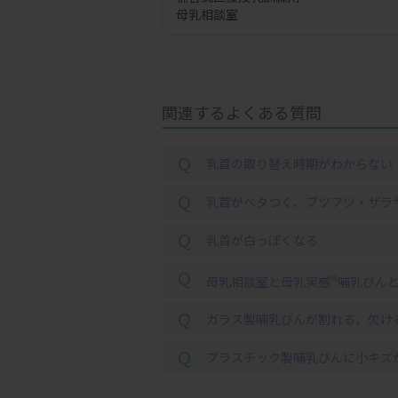
母乳相談室
関連するよくある質問
Q
乳首の取り替え時期がわからない
Q
乳首がベタつく、ブツブツ・ザラ
Q
乳首が白っぽくなる
Q
母乳相談室と母乳実感
哺乳びん
®
Q
ガラス製哺乳びんが割れる、欠け
Q
プラスチック製哺乳びんに小キズ