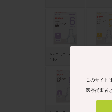
６ヵ月～/Ｙ（Y字形）
０ヵ月～/Ｓ（
１個入
個入
このサイト
医療従事者
６ヵ月～/Ｙ（Y字形）