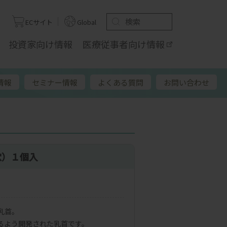
ト
ECサイト
Global
投資家向け
情報
医療従事者向け
情報
情報
セミナー情報
よくある質問
お問い合わせ
穴）１個入
乳首。
るよう開発された乳首です。