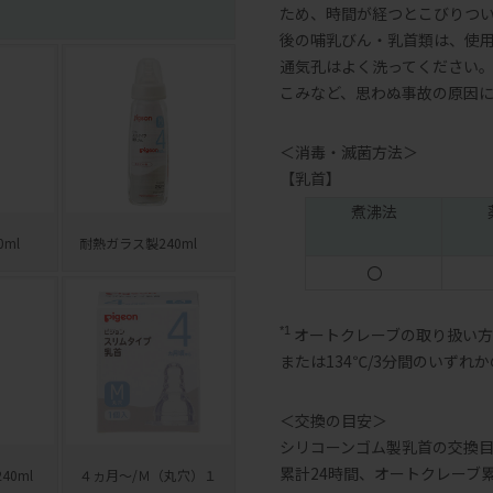
ため、時間が経つとこびりつ
後の哺乳びん・乳首類は、使
通気孔はよく洗ってください
こみなど、思わぬ事故の原因
＜消毒・滅菌方法＞
【乳首】
煮沸法
ml
耐熱ガラス製240ml
〇
オートクレーブの取り扱い方法に
*1
または134℃/3分間のいずれ
＜交換の目安＞
シリコーンゴム製乳首の交換目
累計24時間、オートクレーブ累
40ml
４ヵ月～/Ｍ（丸穴）１