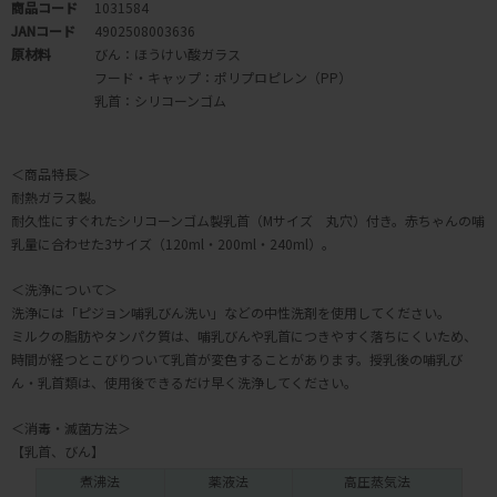
商品コード
1031584
JANコード
4902508003636
原材料
びん：ほうけい酸ガラス
フード・キャップ：ポリプロピレン（PP）
乳首：シリコーンゴム
＜商品特長＞
耐熱ガラス製。
耐久性にすぐれたシリコーンゴム製乳首（Mサイズ 丸穴）付き。赤ちゃんの哺
乳量に合わせた3サイズ（120ml・200ml・240ml）。
＜洗浄について＞
洗浄には「ピジョン哺乳びん洗い」などの中性洗剤を使用してください。
ミルクの脂肪やタンパク質は、哺乳びんや乳首につきやすく落ちにくいため、
時間が経つとこびりついて乳首が変色することがあります。授乳後の哺乳び
ん・乳首類は、使用後できるだけ早く洗浄してください。
＜消毒・滅菌方法＞
【乳首、びん】
煮沸法
薬液法
高圧蒸気法