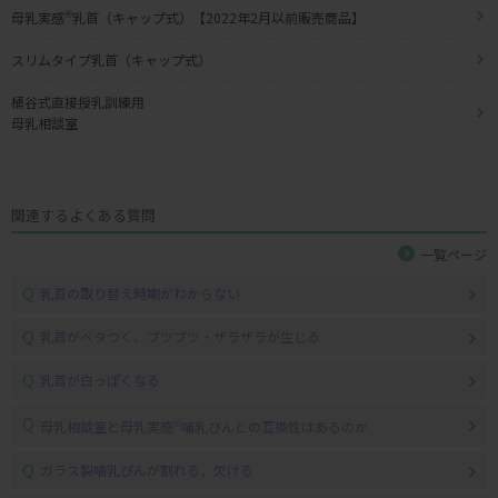
母乳実感
®
乳首（キャップ式）【2022年2月以前販売商品】
スリムタイプ乳首（キャップ式）
桶谷式直接授乳訓練用
母乳相談室
関連するよくある質問
一覧ページ
Q
乳首の取り替え時期がわからない
Q
乳首がベタつく、ブツブツ・ザラザラが生じる
Q
乳首が白っぽくなる
Q
母乳相談室と母乳実感
®
哺乳びんとの互換性はあるのか
Q
ガラス製哺乳びんが割れる、欠ける