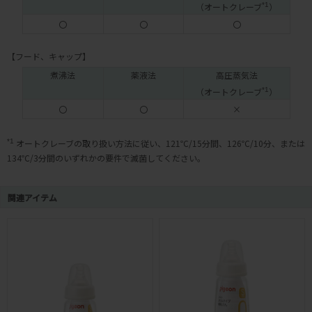
（オートクレーブ
*1
）
〇
〇
〇
【フード、キャップ】
煮沸法
薬液法
高圧蒸気法
（オートクレーブ
*1
）
〇
〇
×
*1
オートクレーブの取り扱い方法に従い、121℃/15分間、126℃/10分、または
134℃/3分間のいずれかの要件で滅菌してください。
関連アイテム