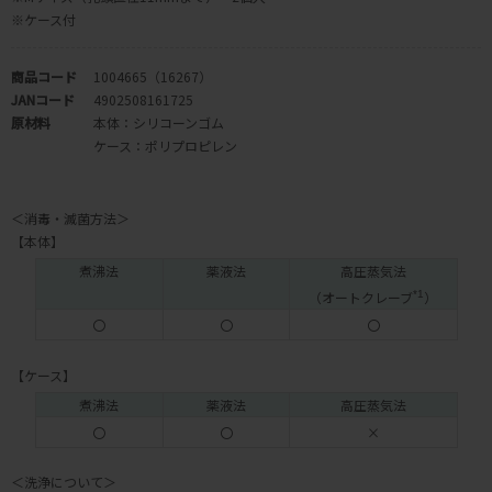
※ケース付
商品コード
1004665（16267）
JANコード
4902508161725
原材料
本体：シリコーンゴム
ケース：ポリプロピレン
＜消毒・滅菌方法＞
【本体】
煮沸法
薬液法
高圧蒸気法
（オートクレーブ
*1
）
〇
〇
〇
【ケース】
煮沸法
薬液法
高圧蒸気法
〇
〇
×
＜洗浄について＞