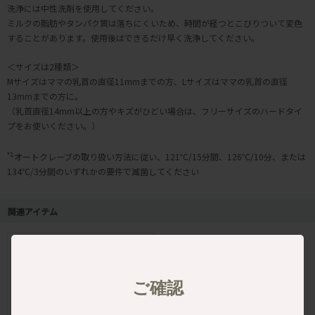
洗浄には中性洗剤を使用してください。
ミルクの脂肪やタンパク質は落ちにくいため、時間が経つとこびりついて変色
することがあります。使用後はできるだけ早く洗浄してください。
＜サイズは2種類＞
Mサイズはママの乳首の直径11mmまでの方、Lサイズはママの乳首の直径
13mmまでの方に。
（乳首直径14mm以上の方やキズがひどい場合は、フリーサイズのハードタイ
プをお使いください。）
*1
オートクレーブの取り扱い方法に従い、121℃/15分間、126℃/10分、または
134℃/3分間のいずれかの要件で滅菌してください
関連アイテム
ご確認