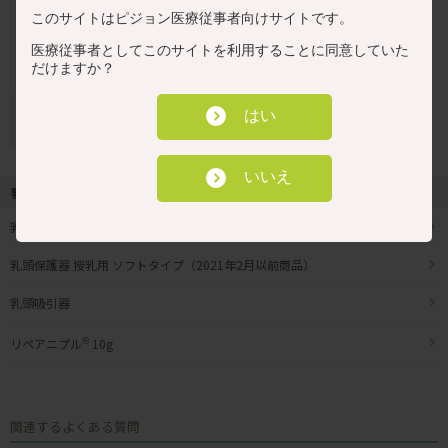
このサイトはピジョン医療従事者向けサイトです。
医療従事者としてこのサイトを利用することに同意していた
だけますか？
乳頭保護器 授乳用ソフトタイプ（2021
はい
年2月以前商品） Lサイズ
いいえ
乳房ケア
乳頭保護器 ソフトタイプ
乳頭保護器 授乳用 ソフトタイプ（2021年2月以前商品）
乳頭吸引器
リペアニプル
®
10g
関連するよくある質問