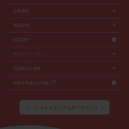
企業情報
商品情報
研究開発
サステナビリティ
投資家向け情報
医療従事者向け情報
ソーシャルメディア公式アカウント