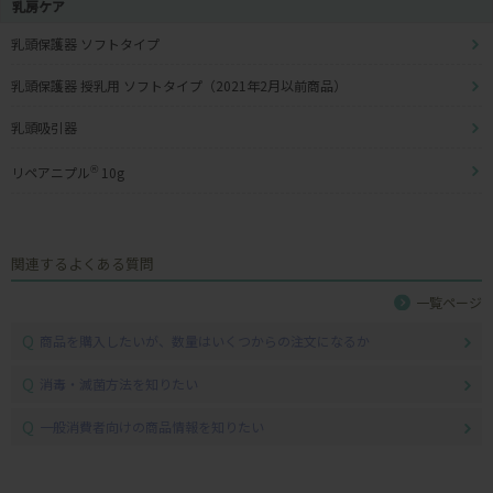
乳房ケア
乳頭保護器 ソフトタイプ
乳頭保護器 授乳用 ソフトタイプ（2021年2月以前商品）
乳頭吸引器
リペアニプル
®
10g
関連するよくある質問
一覧ページ
Q
商品を購入したいが、数量はいくつからの注文になるか
Q
消毒・滅菌方法を知りたい
Q
一般消費者向けの商品情報を知りたい