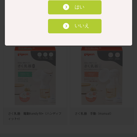
はい
いいえ
さく乳器 電動 pro personal R（プロパ
さく乳ボトルキット（追加用ボトル）
ーソナルR）
さく乳器 電動handy fit+（ハンディフ
さく乳器 手動（manual）
ィット+）