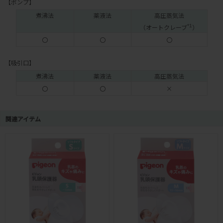
【ポンプ】
煮沸法
薬液法
高圧蒸気法
（オートクレーブ
*1
）
〇
〇
〇
【吸引口】
煮沸法
薬液法
高圧蒸気法
〇
〇
×
関連アイテム