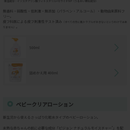
保湿成分：イソステアリン酸フィトステリル+セラミドNP（うるおい類似成分）
無香料・弱酸性・低刺激・無添加（パラベン・アルコール）・動物由来原料フ
リー。
皮フ科医による皮フ刺激性テスト済み
（すべての方に肌トラブルがおきないというわけではあ
。
りません）
500ml
詰めかえ用 400ml
ベビークリアローション
新生児から使えるさっぱり化粧水タイプのベビーローション。
未熟な赤ちゃんの肌に必要な成分「ピジョン ナチュラルモイスチャー
*
」を配