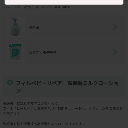
（※1）保湿成分：サガラメエキス・マンダリンオレンジ果皮エキス
（※2）アルコール(エタノール)・パラベン・香料・着色料
460ml
詰めかえ用400ml
フィルベビーリペア 高保湿ミルクローショ
ン
敏感肌・乾燥肌のママと赤ちゃんに。
フィルベビーリペアはお肌のバリア機能をサポートし、くり返しがちな肌荒れ
を防ぎます。
敏感肌を整え保護する高保湿ミルクローションです。