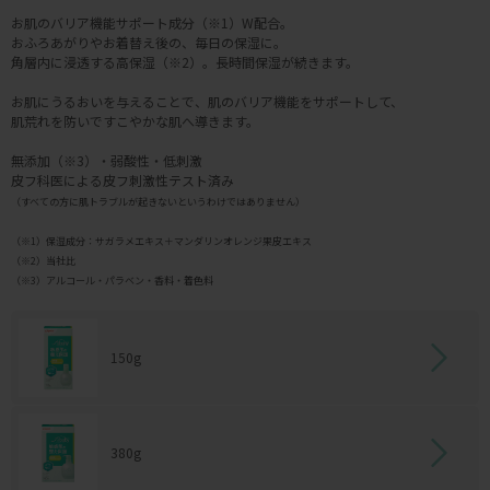
お肌のバリア機能サポート成分（※1）W配合。
おふろあがりやお着替え後の、毎日の保湿に。
角層内に浸透する高保湿（※2）。長時間保湿が続きます。
お肌にうるおいを与えることで、肌のバリア機能をサポートして、
肌荒れを防いですこやかな肌へ導きます。
無添加（※3）・弱酸性・低刺激
皮フ科医による皮フ刺激性テスト済み
（すべての方に肌トラブルが起きないというわけではありません）
（※1）保湿成分：サガラメエキス＋マンダリンオレンジ果皮エキス
（※2）当社比
（※3）アルコール・パラベン・香料・着色料
150g
380g