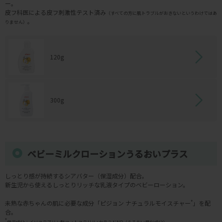
ー。
皮フ科医による皮フ刺激性テスト済み
（すべての方に肌トラブルがおきないというわけではあ
。
りません）
120g
300g
ベビーミルクローションうるおいプラス
しっとり感が持続するシアバター（保湿成分）配合。
新生児から使えるしっとりリッチな乳液タイプのベビーローション。
未熟な赤ちゃんの肌に必要な成分「ピジョン ナチュラルモイスチャー
*
」を配
合。
*