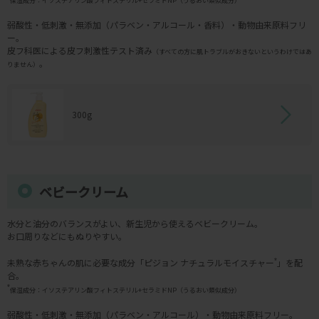
保湿成分：イソステアリン酸フィトステリル+セラミドNP（うるおい類似成分）
弱酸性・低刺激・無添加（パラベン・アルコール・香料）・動物由来原料フリ
ー。
皮フ科医による皮フ刺激性テスト済み
（すべての方に肌トラブルがおきないというわけではあ
。
りません）
300g
ベビークリーム
水分と油分のバランスがよい、新生児から使えるベビークリーム。
お口周りなどにもぬりやすい。
未熟な赤ちゃんの肌に必要な成分「ピジョン ナチュラルモイスチャー
*
」を配
合。
*
保湿成分：イソステアリン酸フィトステリル+セラミドNP（うるおい類似成分）
弱酸性・低刺激・無添加（パラベン・アルコール）・動物由来原料フリー。