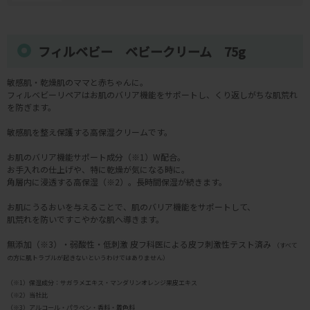
フィルベビー ベビークリーム 75g
敏感肌・乾燥肌のママと赤ちゃんに。
フィルベビーリペアはお肌のバリア機能をサポートし、くり返しがちな肌荒れ
を防ぎます。
敏感肌を整え保護する高保湿クリームです。
お肌のバリア機能サポート成分（※1）W配合。
お手入れの仕上げや、特に乾燥が気になる時に。
角層内に浸透する高保湿（※2）。長時間保湿が続きます。
お肌にうるおいを与えることで、肌のバリア機能をサポートして、
肌荒れを防いですこやかな肌へ導きます。
無添加（※3）・弱酸性・低刺激 皮フ科医による皮フ刺激性テスト済み
（すべて
の方に肌トラブルが起きないというわけではありません）
（※1）保湿成分：サガラメエキス・マンダリンオレンジ果皮エキス
（※2）当社比
（※3）アルコール・パラベン・香料・着色料