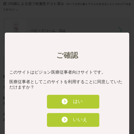
皮フ科医による皮フ刺激性テスト済み
（すべての方に肌トラブルがおきないというわけではあ
。
りません）
ベビークリーム 50g
ご確認
フィルベビーリペア 高保湿全身泡ソープ
このサイトはピジョン医療従事者向けサイトです。
敏感肌・乾燥肌のママと赤ちゃんに。
フィルベビーリペアはお肌のバリア機能をサポートし、くり返しがちな肌荒れ
医療従事者としてこのサイトを利用することに同意していた
を防ぎます。
だけますか？
敏感肌をやさしく洗う高保湿全身泡ソープです。
はい
お肌をすこやかに洗い上げます。
お肌のバリア機能サポート成分（※1）W配合。
濃密泡でやさしく洗って、泡切れすっきり
いいえ
（すべての方に肌トラブルがおきないというわけではありません）