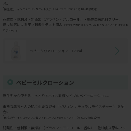
合。
*
保湿成分：イソステアリン酸フィトステリル+セラミドNP（うるおい類似成分）
弱酸性・低刺激・無添加（パラベン・アルコール）・動物由来原料フリー。
皮フ科医による皮フ刺激性テスト済み
（すべての方に肌トラブルがおきないというわけではあ
。
りません）
ベビークリアローション 120ml
ベビーミルクローション
新生児から使えるしっとりすべすべ乳液タイプのベビーローション。
未熟な赤ちゃんの肌に必要な成分「ピジョン ナチュラルモイスチャー
*
」を配
合。
*
保湿成分：イソステアリン酸フィトステリル+セラミドアNP（うるおい類似成分）
弱酸性・低刺激・無添加（パラベン・アルコール・香料）・動物由来原料フリ