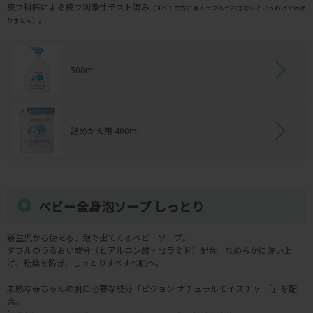
皮フ科医による皮フ刺激性テスト済み
（すべての方に肌トラブルがおきないというわけではあ
。
りません）
500ml
詰めかえ用 400ml
ベビー全身泡ソープ しっとり
新生児から使える、泡で出てくるベビーソープ。
ダブルのうるおい成分（ヒアルロン酸・セラミド）配合。なめらかに洗い上
げ、乾燥を防ぎ、しっとりすべすべ肌へ。
未熟な赤ちゃんの肌に必要な成分「ピジョン ナチュラルモイスチャー
*
」を配
合。
*