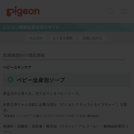
商品情報
よくある質問
お問い合わせ
医療機関向け商品情報
ベビースキンケア
ベビー全身泡ソープ
新生児から使える、泡で出てくるベビーソープ。
未熟な赤ちゃんの肌に必要な成分「ピジョン ナチュラルモイスチャー
*
」を配
合。
*
保湿成分：イソステアリン酸フィトステリル+セラミドNP（うるおい類似成分）
無香料・弱酸性・低刺激・無添加（パラベン・アルコール）・動物由来原料フ
リー。