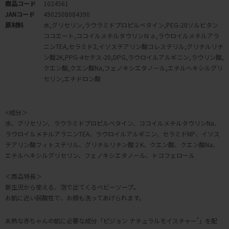
商品コード
1024561
JANコード
4902508084390
原材料
水,グリセリン,ラウラミドプロピルベタイン,PEG-20ソルビタン
ココエート,ココイルメチルタウリンＮａ,ラウロイルメチルアラ
ニンTEA,セラミド2,イソステアリン酸コレステリル,グリチルリチ
ン酸2K,PPG-4セテス-20,DPG,ラウロイルアルギニン,ラウリン酸,
クエン酸,クエン酸Na,フェノキシエタノール,エチルヘキシルグリ
セリン,エチドロン酸
<成分＞
水、グリセリン、ラウラミドプロピルベタイン、ココイルメチルタウリンNa、
ラウロイルメチルアラニンTEA、ラウロイルアルギニン、セラミドNP、イソス
テアリン酸フィトステリル、グリチルリチン酸２K、クエン酸、クエン酸Na、
エチルヘキシルグリセリン、フェノキシエタノール、トコフェロール
＜商品特長＞
新生児から使える、泡で出てくるベビーソープ。
お肌に近い弱酸性で、お顔も洗ってあげられます。
未熟な赤ちゃんの肌に必要な成分「ピジョン ナチュラルモイスチャー
*
」を配