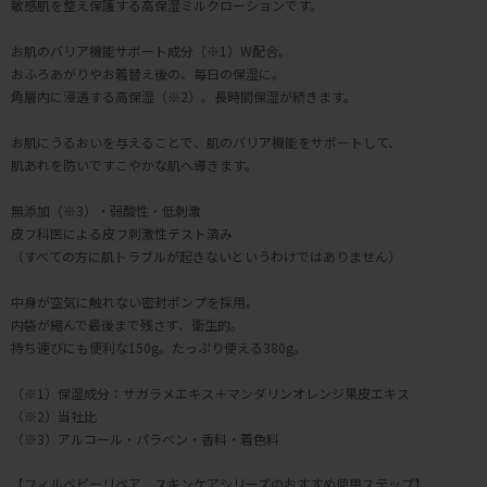
敏感肌を整え保護する高保湿ミルクローションです。
お肌のバリア機能サポート成分（※1）W配合。
おふろあがりやお着替え後の、毎日の保湿に。
角層内に浸透する高保湿（※2）。長時間保湿が続きます。
お肌にうるおいを与えることで、肌のバリア機能をサポートして、
肌あれを防いですこやかな肌へ導きます。
無添加（※3）・弱酸性・低刺激
皮フ科医による皮フ刺激性テスト済み
（すべての方に肌トラブルが起きないというわけではありません）
中身が空気に触れない密封ポンプを採用。
内袋が縮んで最後まで残さず、衛生的。
持ち運びにも便利な150g。たっぷり使える380g。
（※1）保湿成分：サガラメエキス＋マンダリンオレンジ果皮エキス
（※2）当社比
（※3）アルコール・パラベン・香料・着色料
【フィルベビーリペア スキンケアシリーズのおすすめ使用ステップ】