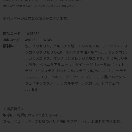
*保湿成分（サガラメエキス+マンダリンオレンジ果皮エキス）
※パッケージは異なる場合がございます。
商品コード
1035259
JANコード
4902508084345
原材料
水、グリセリン、パルミチン酸エチルヘキシル、ジイソステアリ
ン酸ポリグリセリル-10、水添ナタネ油アルコール、ジメチコン、
サガラメエキス、マンダリンオレンジ果皮エキス、グリチルリチ
ン酸2K、ベヘニルアルコール、ダイマージリノール酸（フィトス
テリル/イソステアリル/セチル/ステアリル/ベヘニル）、セテア
レス-20、エチルヘキシルグリセリン、パルミチン酸ソルビタン、
フェノキシエタノール、カルボマー、水酸化K、トコフェロー
ル、BG
＜商品特長＞
敏感肌・乾燥肌のママと赤ちゃんに。
フィルベビーリペアはお肌のバリア機能をサポートし、肌荒れを防ぎます。