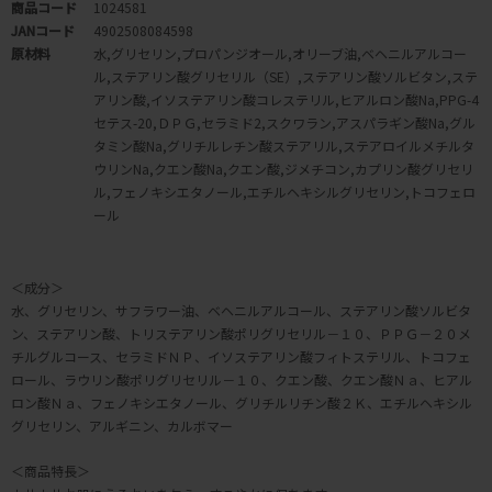
商品コード
1024581
JANコード
4902508084598
原材料
水,グリセリン,プロパンジオール,オリーブ油,ベヘニルアルコー
ル,ステアリン酸グリセリル（SE）,ステアリン酸ソルビタン,ステ
アリン酸,イソステアリン酸コレステリル,ヒアルロン酸Na,PPG-4
セテス-20,ＤＰＧ,セラミド2,スクワラン,アスパラギン酸Na,グル
タミン酸Na,グリチルレチン酸ステアリル,ステアロイルメチルタ
ウリンNa,クエン酸Na,クエン酸,ジメチコン,カプリン酸グリセリ
ル,フェノキシエタノール,エチルヘキシルグリセリン,トコフェロ
ール
＜成分＞
水、グリセリン、サフラワー油、ベヘニルアルコール、ステアリン酸ソルビタ
ン、ステアリン酸、トリステアリン酸ポリグリセリル－１０、ＰＰＧ－２０メ
チルグルコース、セラミドＮＰ、イソステアリン酸フィトステリル、トコフェ
ロール、ラウリン酸ポリグリセリル－１０、クエン酸、クエン酸Ｎａ、ヒアル
ロン酸Ｎａ、フェノキシエタノール、グリチルリチン酸２Ｋ、エチルヘキシル
グリセリン、アルギニン、カルボマー
＜商品特長＞