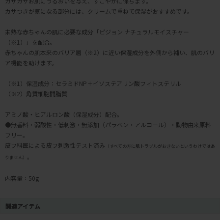
カサカサお肌にうるおいを与え、すこやかに保ちます。
カサつきが気になる部分には、クリームで重ねて保湿がおすすめです。
未熟な赤ちゃんの肌に必要な成分「ピジョン ナチュラルモイスチャー
（※1）」を配合。
赤ちゃんの肌本来のバリア層（※2）に近い保湿成分を外側から補い、肌のバリ
ア機能を助けます。
（※1）保湿成分：セラミドNP＋イソステアリン酸フィトステリル
（※2）角質細胞間脂質
アミノ酸・ヒアルロン酸（保湿成分）配合。
●無香料・弱酸性・低刺激・無添加（パラベン・アルコール）・動物由来原料
フリー。
皮フ科医による皮フ刺激性テスト済み
（すべての方に肌トラブルがおきないというわけではあ
。
りません）
内容量：50g
関連アイテム