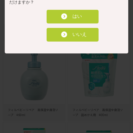
だけますか？
はい
ベビーミルクローション 300g
ベビーミルクローション うるおいプ
いいえ
ラス300g
フィルベビーリペア 高保湿全身泡ソ
フィルベビーリペア 高保湿全身泡ソ
ープ 460ml
ープ 詰めかえ用 400ml