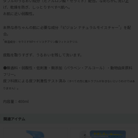
ダブルのうるおい成分（ヒアルロン酸・セラミド）配合。なめらかに洗い上
げ、乾燥を防ぎ、しっとりすべすべ肌へ。
お肌に近い弱酸性。
未熟な赤ちゃんの肌に必要な成分「ピジョン ナチュラルモイスチャー
*
」を配
合。
*
保湿成分：セラミドNP＋イソステアリン酸フィトステリル
皮脂を取りすぎず、うるおいを残して洗います。
●無香料・弱酸性・低刺激・無添加（パラベン・アルコール）・動物由来原料
フリー。
皮フ科医による皮フ刺激性テスト済み
（すべての方に肌トラブルがおきないというわけではあ
。
りません）
内容量：400ml
関連アイテム