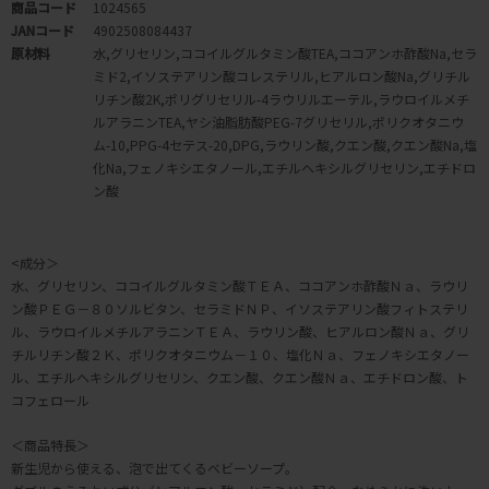
商品コード
1024565
JANコード
4902508084437
原材料
水,グリセリン,ココイルグルタミン酸TEA,ココアンホ酢酸Na,セラ
ミド2,イソステアリン酸コレステリル,ヒアルロン酸Na,グリチル
リチン酸2K,ポリグリセリル-4ラウリルエーテル,ラウロイルメチ
ルアラニンTEA,ヤシ油脂肪酸PEG-7グリセリル,ポリクオタニウ
ム-10,PPG-4セテス-20,DPG,ラウリン酸,クエン酸,クエン酸Na,塩
化Na,フェノキシエタノール,エチルヘキシルグリセリン,エチドロ
ン酸
<成分＞
水、グリセリン、ココイルグルタミン酸ＴＥＡ、ココアンホ酢酸Ｎａ、ラウリ
ン酸ＰＥＧ－８０ソルビタン、セラミドＮＰ、イソステアリン酸フィトステリ
ル、ラウロイルメチルアラニンＴＥＡ、ラウリン酸、ヒアルロン酸Ｎａ、グリ
チルリチン酸２Ｋ、ポリクオタニウム－１０、塩化Ｎａ、フェノキシエタノー
ル、エチルヘキシルグリセリン、クエン酸、クエン酸Ｎａ、エチドロン酸、ト
コフェロール
＜商品特長＞
新生児から使える、泡で出てくるベビーソープ。