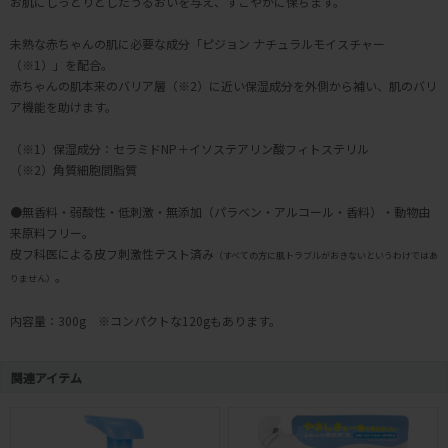
お肌にしっとりとしたうるおいを与え、すこやかに保ちます。
未熟な赤ちゃんの肌に必要な成分「ピジョン ナチュラルモイスチャー
（※1）」を配合。
赤ちゃんの肌本来のバリア層（※2）に近い保湿成分を外側から補い、肌のバリ
ア機能を助けます。
（※1）保湿成分：セラミドNP＋イソステアリン酸フィトステリル
（※2）角質細胞間脂質
●無香料・弱酸性・低刺激・無添加（パラベン・アルコール・香料）・動物由
来原料フリー。
皮フ科医による皮フ刺激性テスト済み
（すべての方に肌トラブルがおきないというわけではあ
。
りません）
内容量：300g ※コンパクトな120gもあります。
関連アイテム