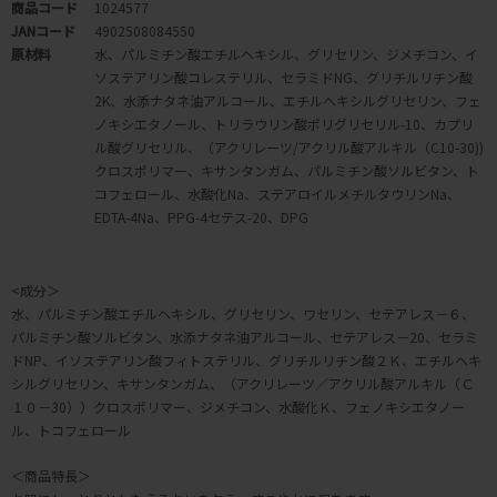
商品コード
1024577
JANコード
4902508084550
原材料
水、パルミチン酸エチルヘキシル、グリセリン、ジメチコン、イ
ソステアリン酸コレステリル、セラミドNG、グリチルリチン酸
2K、水添ナタネ油アルコール、エチルヘキシルグリセリン、フェ
ノキシエタノール、トリラウリン酸ポリグリセリル-10、カプリ
ル酸グリセリル、（アクリレーツ/アクリル酸アルキル（C10-30))
クロスポリマー、キサンタンガム、パルミチン酸ソルビタン、ト
コフェロール、水酸化Na、ステアロイルメチルタウリンNa、
EDTA-4Na、PPG-4セテス-20、DPG
<成分＞
水、パルミチン酸エチルヘキシル、グリセリン、ワセリン、セテアレス－６、
パルミチン酸ソルビタン、水添ナタネ油アルコール、セテアレス－20、セラミ
ドNP、イソステアリン酸フィトステリル、グリチルリチン酸２Ｋ、エチルヘキ
シルグリセリン、キサンタンガム、（アクリレーツ／アクリル酸アルキル（Ｃ
１０－30））クロスポリマー、ジメチコン、水酸化Ｋ、フェノキシエタノー
ル、トコフェロール
＜商品特長＞